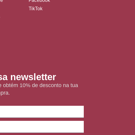
de
Facebook
TikTok
o
s
a newsletter
 e obtém 10% de desconto na tua
pra.