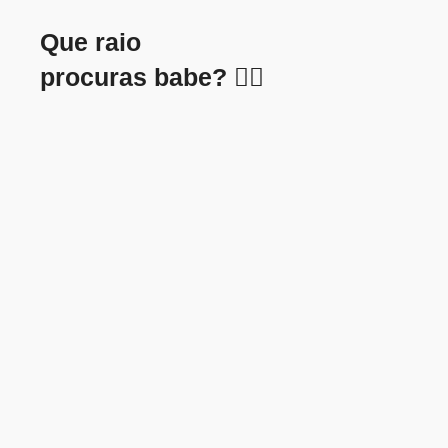
Que raio
procuras babe? 😵‍💫